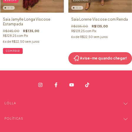
45
%
OFF
ESGOTADO
Saia Jamylle Longa Viscose
Saia Lorene Viscose com Renda
Estampada
R$235,00
R$135,00
R$245,00
R$135,00
R$128,25
com
Pix
R$128,25
com
Pix
6
x de
R$22,50
sem juros
6
x de
R$22,50
sem juros
COMPRAR
Avise-me quando chegar!
LÓLLA
POLÍTICAS